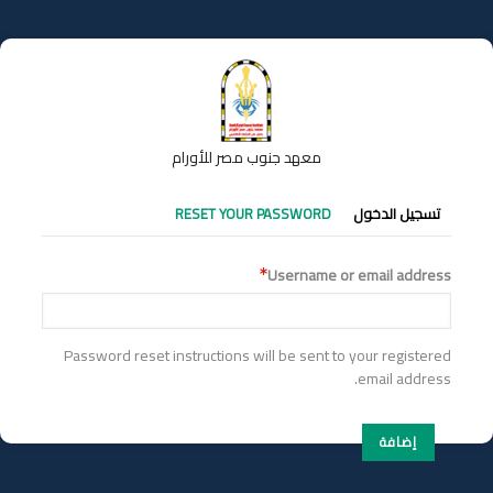
تجاوز
إلى
المحتوى
الرئيسي
معهد جنوب مصر للأورام
التبويبات
تسجيل الدخول
RESET YOUR PASSWORD
الأساسية
Username or email address
Password reset instructions will be sent to your registered
email address.