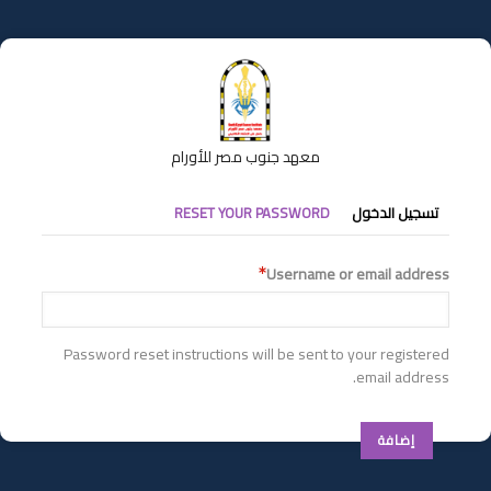
تجاوز
إلى
المحتوى
الرئيسي
معهد جنوب مصر للأورام
التبويبات
تسجيل الدخول
RESET YOUR PASSWORD
الأساسية
Username or email address
Password reset instructions will be sent to your registered
email address.