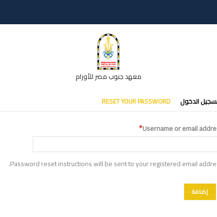
معهد جنوب مصر للأورام
تبويبات
سجيل الدخول
RESET YOUR PASSWORD
أساسية
Username or email addre
Password reset instructions will be sent to your registered email addre