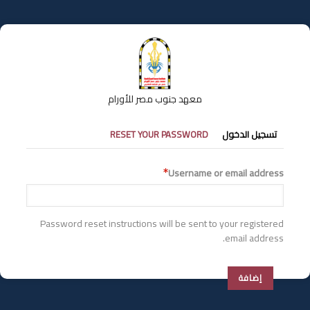
تجاوز
إلى
المحتوى
الرئيسي
معهد جنوب مصر للأورام
التبويبات
تسجيل الدخول
RESET YOUR PASSWORD
الأساسية
Username or email address
Password reset instructions will be sent to your registered
email address.