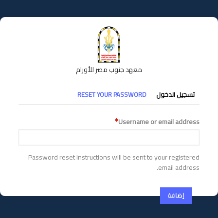
تجاوز
إلى
المحتوى
الرئيسي
معهد جنوب مصر للأورام
التبويبات
تسجيل الدخول
RESET YOUR PASSWORD
الأساسية
Username or email address
Password reset instructions will be sent to your registered
email address.