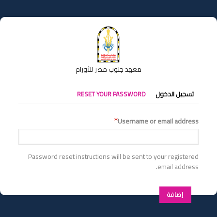
تجاوز
إلى
المحتوى
الرئيسي
معهد جنوب مصر للأورام
التبويبات
تسجيل الدخول
RESET YOUR PASSWORD
الأساسية
Username or email address
Password reset instructions will be sent to your registered
email address.