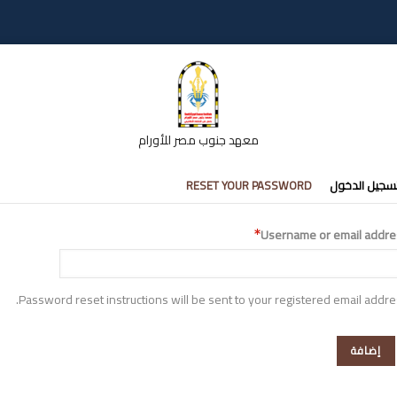
معهد جنوب مصر للأورام
تبويبات
سجيل الدخول
RESET YOUR PASSWORD
أساسية
Username or email addre
Password reset instructions will be sent to your registered email addre