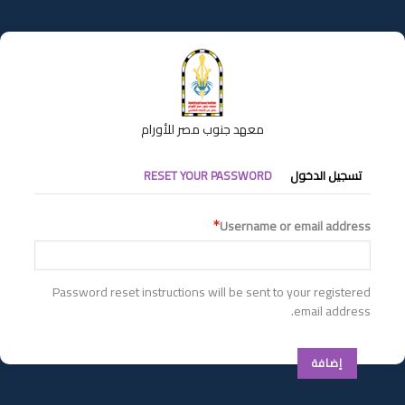
تجاوز
إلى
المحتوى
الرئيسي
معهد جنوب مصر للأورام
التبويبات
تسجيل الدخول
RESET YOUR PASSWORD
الأساسية
Username or email address
Password reset instructions will be sent to your registered
email address.