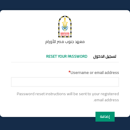
تجاوز
إلى
المحتوى
الرئيسي
معهد جنوب مصر للأورام
التبويبات
تسجيل الدخول
RESET YOUR PASSWORD
الأساسية
Username or email address
Password reset instructions will be sent to your registered
email address.