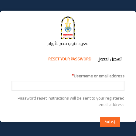
تجاوز
إلى
المحتوى
الرئيسي
معهد جنوب مصر للأورام
التبويبات
تسجيل الدخول
RESET YOUR PASSWORD
الأساسية
Username or email address
Password reset instructions will be sent to your registered
email address.