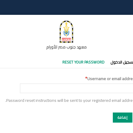
معهد جنوب مصر للأورام
تبويبات
سجيل الدخول
RESET YOUR PASSWORD
أساسية
Username or email addre
Password reset instructions will be sent to your registered email addre