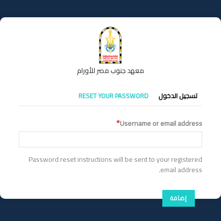
تجاوز
إلى
المحتوى
الرئيسي
معهد جنوب مصر للأورام
التبويبات
تسجيل الدخول
RESET YOUR PASSWORD
الأساسية
Username or email address
Password reset instructions will be sent to your registered
email address.