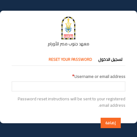
تجاوز
إلى
المحتوى
الرئيسي
معهد جنوب مصر للأورام
التبويبات
تسجيل الدخول
RESET YOUR PASSWORD
الأساسية
Username or email address
Password reset instructions will be sent to your registered
email address.