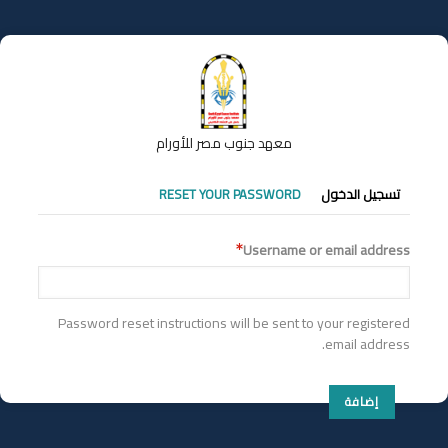
تجاوز
إلى
المحتوى
الرئيسي
معهد جنوب مصر للأورام
التبويبات
تسجيل الدخول
RESET YOUR PASSWORD
الأساسية
Username or email address
Password reset instructions will be sent to your registered
email address.