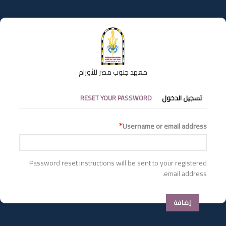
تجاوز
إلى
المحتوى
الرئيسي
معهد جنوب مصر للأورام
التبويبات
تسجيل الدخول
RESET YOUR PASSWORD
الأساسية
Username or email address
Password reset instructions will be sent to your registered
email address.