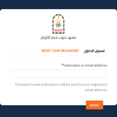
تجاوز
إلى
المحتوى
الرئيسي
معهد جنوب مصر للأورام
التبويبات
تسجيل الدخول
RESET YOUR PASSWORD
الأساسية
Username or email address
Password reset instructions will be sent to your registered
email address.