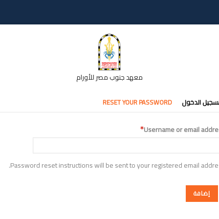
معهد جنوب مصر للأورام
تبويبات
سجيل الدخول
RESET YOUR PASSWORD
أساسية
Username or email addre
Password reset instructions will be sent to your registered email addre