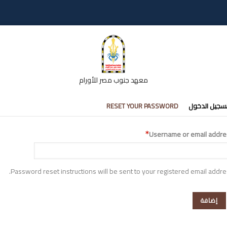
معهد جنوب مصر للأورام
تبويبات
سجيل الدخول
RESET YOUR PASSWORD
أساسية
Username or email addre
Password reset instructions will be sent to your registered email addre