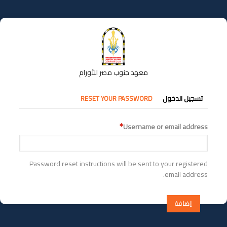
تجاوز
إلى
المحتوى
الرئيسي
معهد جنوب مصر للأورام
التبويبات
تسجيل الدخول
RESET YOUR PASSWORD
الأساسية
Username or email address
Password reset instructions will be sent to your registered
email address.