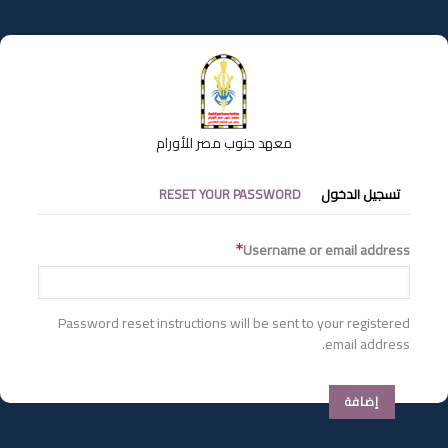
تجاوز
إلى
المحتوى
الرئيسي
معهد جنوب مصر للأورام
التبويبات
تسجيل الدخول
RESET YOUR PASSWORD
الأساسية
Username or email address
Password reset instructions will be sent to your registered
email address.