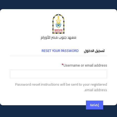
تجاوز
إلى
المحتوى
الرئيسي
معهد جنوب مصر للأورام
التبويبات
تسجيل الدخول
RESET YOUR PASSWORD
الأساسية
Username or email address
Password reset instructions will be sent to your registered
email address.