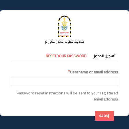
تجاوز
إلى
المحتوى
الرئيسي
معهد جنوب مصر للأورام
التبويبات
تسجيل الدخول
RESET YOUR PASSWORD
الأساسية
Username or email address
Password reset instructions will be sent to your registered
email address.