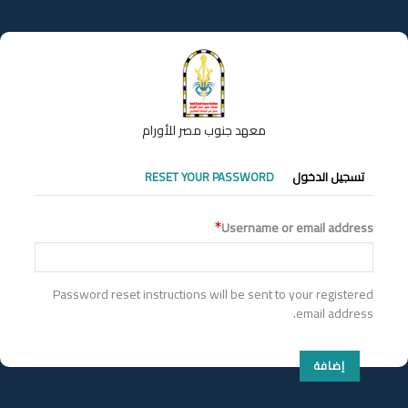
تجاوز
إلى
المحتوى
الرئيسي
معهد جنوب مصر للأورام
التبويبات
تسجيل الدخول
RESET YOUR PASSWORD
الأساسية
Username or email address
Password reset instructions will be sent to your registered
email address.