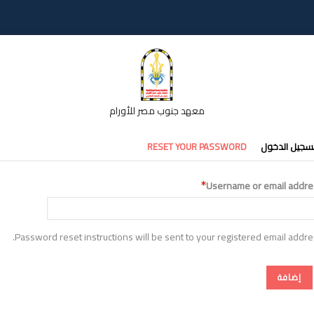
معهد جنوب مصر للأورام
تبويبات
سجيل الدخول
RESET YOUR PASSWORD
أساسية
Username or email addre
Password reset instructions will be sent to your registered email addre