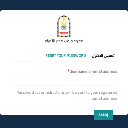
تجاوز
إلى
المحتوى
الرئيسي
معهد جنوب مصر للأورام
التبويبات
تسجيل الدخول
RESET YOUR PASSWORD
الأساسية
Username or email address
Password reset instructions will be sent to your registered
email address.