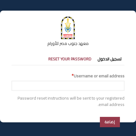
تجاوز
إلى
المحتوى
الرئيسي
معهد جنوب مصر للأورام
التبويبات
تسجيل الدخول
RESET YOUR PASSWORD
الأساسية
Username or email address
Password reset instructions will be sent to your registered
email address.