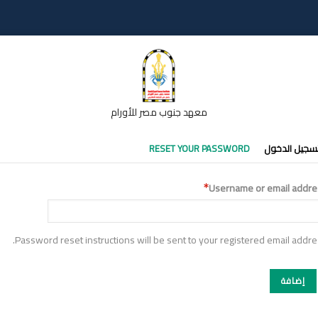
معهد جنوب مصر للأورام
تبويبات
سجيل الدخول
RESET YOUR PASSWORD
أساسية
Username or email addre
Password reset instructions will be sent to your registered email addre