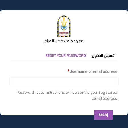
تجاوز
إلى
المحتوى
الرئيسي
معهد جنوب مصر للأورام
التبويبات
تسجيل الدخول
RESET YOUR PASSWORD
الأساسية
Username or email address
Password reset instructions will be sent to your registered
email address.