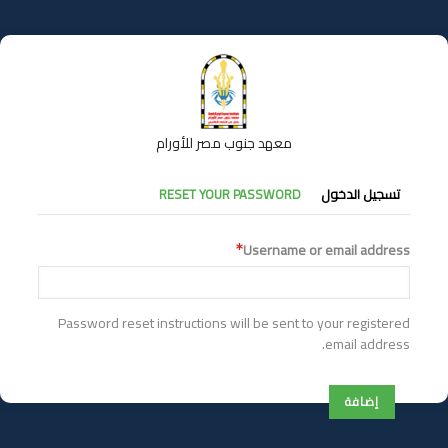
تجاوز
إلى
المحتوى
الرئيسي
معهد جنوب مصر للأورام
التبويبات
تسجيل الدخول
RESET YOUR PASSWORD
الأساسية
Username or email address
Password reset instructions will be sent to your registered
email address.