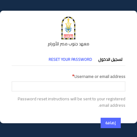
تجاوز
إلى
المحتوى
الرئيسي
معهد جنوب مصر للأورام
التبويبات
تسجيل الدخول
RESET YOUR PASSWORD
الأساسية
Username or email address
Password reset instructions will be sent to your registered
email address.