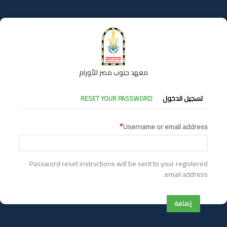
تجاوز
إلى
المحتوى
الرئيسي
معهد جنوب مصر للأورام
التبويبات
تسجيل الدخول
RESET YOUR PASSWORD
الأساسية
Username or email address
Password reset instructions will be sent to your registered
email address.