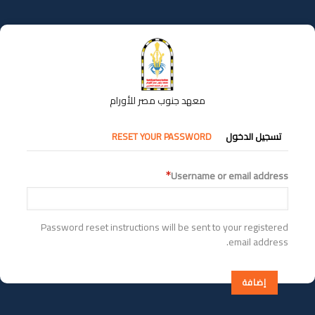
تجاوز
إلى
المحتوى
الرئيسي
معهد جنوب مصر للأورام
التبويبات
تسجيل الدخول
RESET YOUR PASSWORD
الأساسية
Username or email address
Password reset instructions will be sent to your registered
email address.