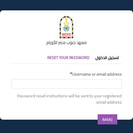
تجاوز
إلى
المحتوى
الرئيسي
معهد جنوب مصر للأورام
التبويبات
تسجيل الدخول
RESET YOUR PASSWORD
الأساسية
Username or email address
Password reset instructions will be sent to your registered
email address.