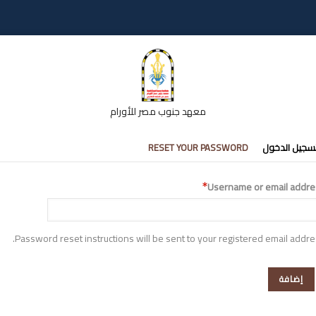
معهد جنوب مصر للأورام
تبويبات
سجيل الدخول
RESET YOUR PASSWORD
أساسية
Username or email addre
Password reset instructions will be sent to your registered email addre