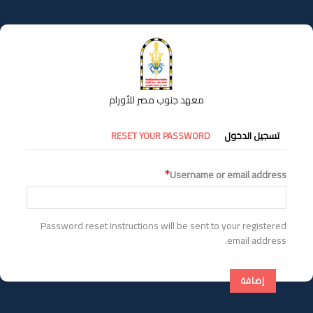
تجاوز
إلى
المحتوى
الرئيسي
معهد جنوب مصر للأورام
التبويبات
تسجيل الدخول
RESET YOUR PASSWORD
الأساسية
Username or email address
Password reset instructions will be sent to your registered
email address.