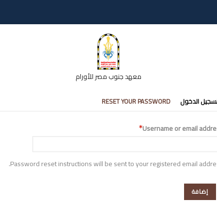
معهد جنوب مصر للأورام
تبويبات
سجيل الدخول
RESET YOUR PASSWORD
أساسية
Username or email addre
Password reset instructions will be sent to your registered email addre