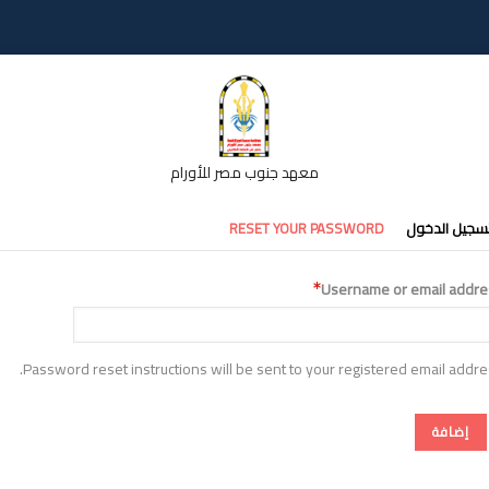
معهد جنوب مصر للأورام
تبويبات
سجيل الدخول
RESET YOUR PASSWORD
أساسية
Username or email addre
Password reset instructions will be sent to your registered email addre