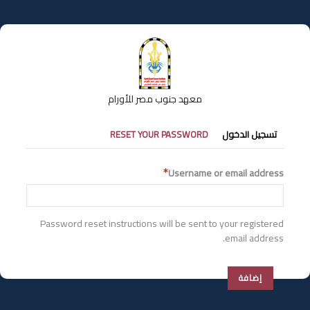
تجاوز
إلى
المحتوى
الرئيسي
معهد جنوب مصر للأورام
التبويبات
تسجيل الدخول
RESET YOUR PASSWORD
الأساسية
Username or email address
Password reset instructions will be sent to your registered
email address.