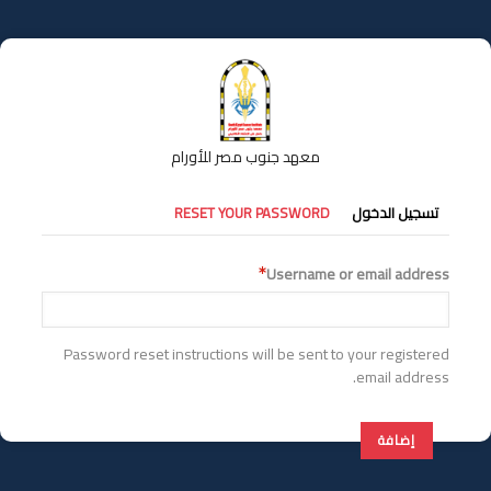
تجاوز
إلى
المحتوى
الرئيسي
معهد جنوب مصر للأورام
التبويبات
تسجيل الدخول
RESET YOUR PASSWORD
الأساسية
Username or email address
Password reset instructions will be sent to your registered
email address.