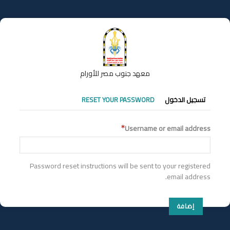
تجاوز
إلى
المحتوى
الرئيسي
معهد جنوب مصر للأورام
التبويبات
تسجيل الدخول
RESET YOUR PASSWORD
الأساسية
Username or email address
Password reset instructions will be sent to your registered
email address.