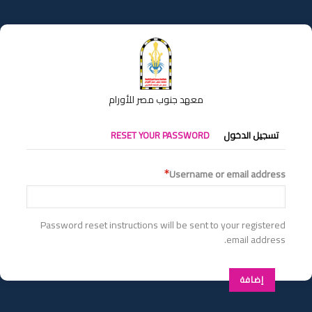
تجاوز
إلى
المحتوى
الرئيسي
معهد جنوب مصر للأورام
التبويبات
تسجيل الدخول
RESET YOUR PASSWORD
الأساسية
Username or email address
Password reset instructions will be sent to your registered
email address.