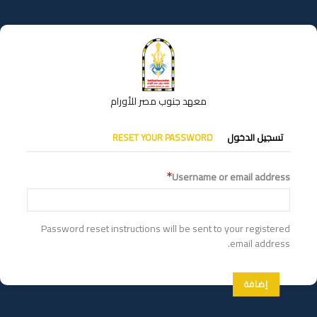
تجاوز
إلى
المحتوى
الرئيسي
معهد جنوب مصر للأورام
التبويبات
تسجيل الدخول
RESET YOUR PASSWORD
الأساسية
Username or email address
Password reset instructions will be sent to your registered
email address.