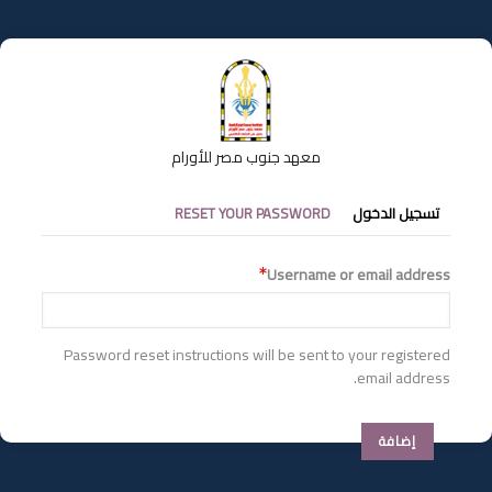
تجاوز
إلى
المحتوى
الرئيسي
معهد جنوب مصر للأورام
التبويبات
تسجيل الدخول
RESET YOUR PASSWORD
الأساسية
Username or email address
Password reset instructions will be sent to your registered
email address.