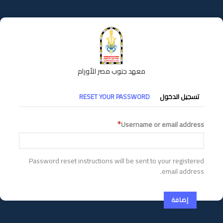
تجاوز
إلى
المحتوى
الرئيسي
معهد جنوب مصر للأورام
التبويبات
تسجيل الدخول
RESET YOUR PASSWORD
الأساسية
Username or email address
Password reset instructions will be sent to your registered
email address.