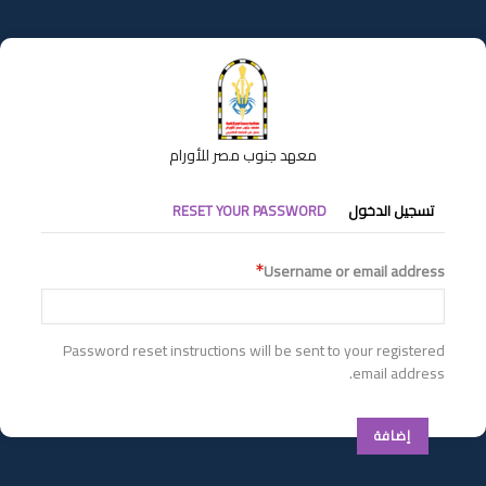
تجاوز
إلى
المحتوى
الرئيسي
معهد جنوب مصر للأورام
التبويبات
تسجيل الدخول
RESET YOUR PASSWORD
الأساسية
Username or email address
Password reset instructions will be sent to your registered
email address.