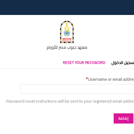
معهد جنوب مصر للأورام
تبويبات
سجيل الدخول
RESET YOUR PASSWORD
أساسية
Username or email addre
Password reset instructions will be sent to your registered email addre