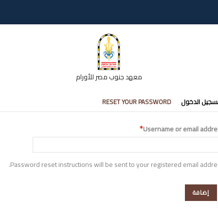
معهد جنوب مصر للأورام
تبويبات
سجيل الدخول
RESET YOUR PASSWORD
أساسية
Username or email addre
Password reset instructions will be sent to your registered email addre