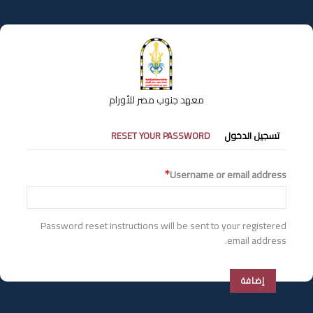
تجاوز
إلى
المحتوى
الرئيسي
معهد جنوب مصر للأورام
التبويبات
تسجيل الدخول
RESET YOUR PASSWORD
الأساسية
Username or email address
Password reset instructions will be sent to your registered
email address.