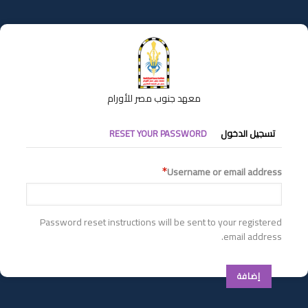
تجاوز
إلى
المحتوى
الرئيسي
معهد جنوب مصر للأورام
التبويبات
تسجيل الدخول
RESET YOUR PASSWORD
الأساسية
Username or email address
Password reset instructions will be sent to your registered
email address.