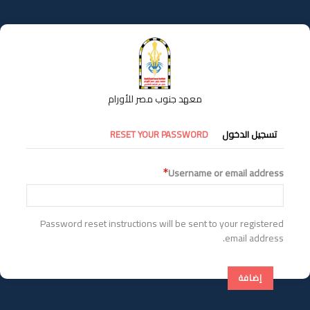
تجاوز
إلى
المحتوى
الرئيسي
معهد جنوب مصر للأورام
التبويبات
تسجيل الدخول
RESET YOUR PASSWORD
الأساسية
Username or email address
Password reset instructions will be sent to your registered
email address.